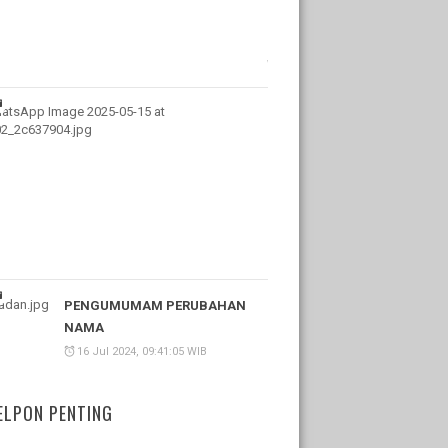
11
Feb
2026,
10:55:28
WIB
PENGUMUMAM
HARI
LIBUR
15
Mei
2025,
11:17:28
WIB
PENGUMUMAM PERUBAHAN
NAMA
16 Jul 2024, 09:41:05 WIB
ELPON PENTING