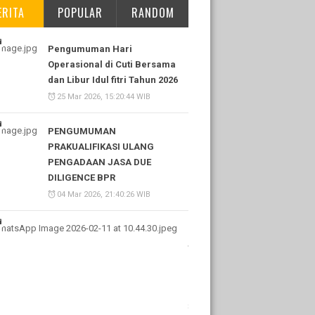
ERITA
POPULAR
RANDOM
Pengumuman Hari
Operasional di Cuti Bersama
dan Libur Idul fitri Tahun 2026
25 Mar 2026, 15:20:44 WIB
PENGUMUMAN
PRAKUALIFIKASI ULANG
PENGADAAN JASA DUE
DILIGENCE BPR
04 Mar 2026, 21:40:26 WIB
Pengadaan
Jasa
Due
Diligence
BPR