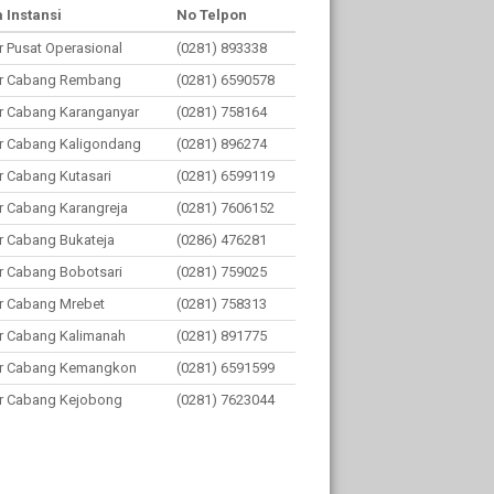
 Instansi
No Telpon
r Pusat Operasional
(0281) 893338
r Cabang Rembang
(0281) 6590578
r Cabang Karanganyar
(0281) 758164
r Cabang Kaligondang
(0281) 896274
r Cabang Kutasari
(0281) 6599119
r Cabang Karangreja
(0281) 7606152
r Cabang Bukateja
(0286) 476281
r Cabang Bobotsari
(0281) 759025
r Cabang Mrebet
(0281) 758313
r Cabang Kalimanah
(0281) 891775
r Cabang Kemangkon
(0281) 6591599
r Cabang Kejobong
(0281) 7623044