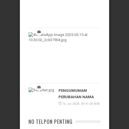
11
Feb
2026,
10:55:28
WIB
PENGUMUMAM
HARI
LIBUR
15
Mei
2025,
11:17:28
WIB
PENGUMUMAM
PERUBAHAN NAMA
16 Jul 2024, 09:41:05 WIB
NO TELPON PENTING