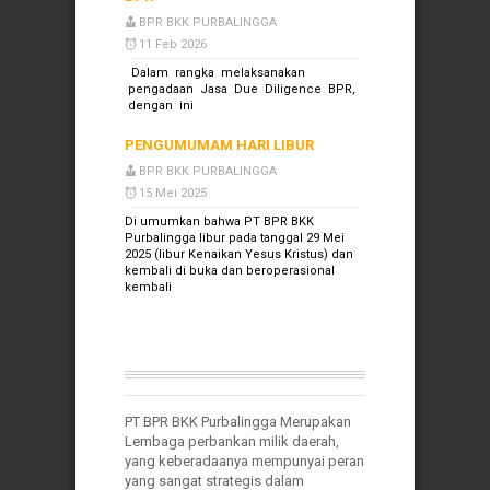
BPR BKK PURBALINGGA
11 Feb 2026
Dalam rangka melaksanakan
pengadaan Jasa Due Diligence BPR,
dengan ini
PENGUMUMAM HARI LIBUR
BPR BKK PURBALINGGA
15 Mei 2025
Di umumkan bahwa PT BPR BKK
Purbalingga libur pada tanggal 29 Mei
2025 (libur Kenaikan Yesus Kristus) dan
kembali di buka dan beroperasional
kembali
PT BPR BKK Purbalingga Merupakan
Lembaga perbankan milik daerah,
yang keberadaanya mempunyai peran
yang sangat strategis dalam