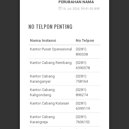
PERUBAHAN NAMA
16 Jul 2024, 09:41:05 WIB
NO TELPON PENTING
Nama Instansi
No Telpon
Kantor Pusat Operasional
(0281)
893338
Kantor Cabang Rembang
(0281)
6590578
Kantor Cabang
(0281)
Karanganyar
758164
Kantor Cabang
(0281)
Kaligondang
896274
Kantor Cabang Kutasari
(0281)
6599119
Kantor Cabang
(0281)
Karangreja
7606152