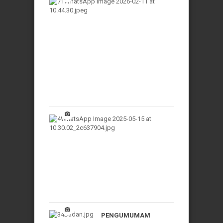
Pengadaan
Jasa
Due
Diligence
BPR
11
Feb
2026,
10:55:28
WIB
PENGUMUMAM
HARI
LIBUR
15
Mei
2025,
11:17:28
WIB
PENGUMUMAM