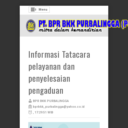
Menu
Informasi Tatacara
pelayanan dan
penyelesaian
pengaduan
BPR BKK PURBALINGGA
bprbkk_purbalingga@yahoo.co.id
, 17:29:51 WIB